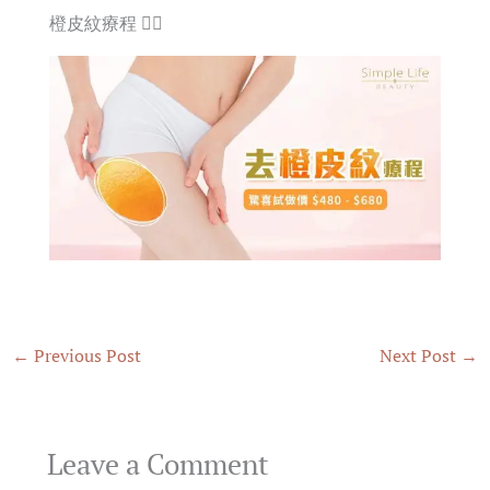
橙皮紋療程 👈🏻
←
Previous Post
Next Post
→
Leave a Comment