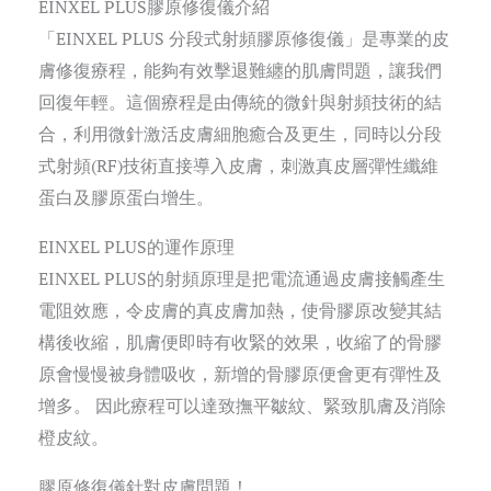
EINXEL PLUS膠原修復儀介紹
「EINXEL PLUS 分段式射頻膠原修復儀」是專業的皮
膚修復療程，能夠有效擊退難纏的肌膚問題，讓我們
回復年輕。這個療程是由傳統的微針與射頻技術的結
合，利用微針激活皮膚細胞癒合及更生，同時以分段
式射頻(RF)技術直接導入皮膚，刺激真皮層彈性纖維
蛋白及膠原蛋白增生。
EINXEL PLUS的運作原理
EINXEL PLUS的射頻原理是把電流通過皮膚接觸產生
電阻效應，令皮膚的真皮膚加熱，使骨膠原改變其結
構後收縮，肌膚便即時有收緊的效果，收縮了的骨膠
原會慢慢被身體吸收，新增的骨膠原便會更有彈性及
增多。 因此療程可以達致撫平皺紋、緊致肌膚及消除
橙皮紋。
膠原修復儀針對皮膚問題！