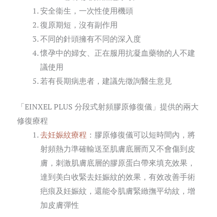
安全衞生，一次性使用機頭
復原期短，沒有副作用
不同的針頭擁有不同的深入度
懷孕中的婦女、正在服用抗凝血藥物的人不建
議使用
若有長期病患者，建議先徵詢醫生意見
「EINXEL PLUS 分段式射頻膠原修復儀」提供的兩大
修復療程
去妊娠紋療程
：膠原修復儀可以短時間內，將
射頻熱力準確輸送至肌膚底層而又不會傷到皮
膚，刺激肌膚底層的膠原蛋白帶來填充效果，
達到美白收緊去妊娠紋的效果，有效改善手術
疤痕及妊娠紋，還能令肌膚緊緻撫平幼紋，增
加皮膚彈性