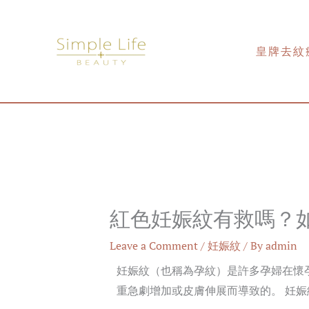
Skip
to
content
皇牌去紋
紅色妊娠紋有救嗎？
Leave a Comment
/
妊娠紋
/ By
admin
妊娠紋（也稱為孕紋）是許多孕婦在懷
重急劇增加或皮膚伸展而導致的。 妊