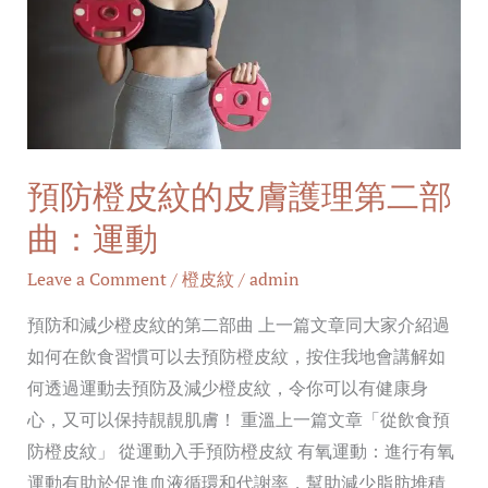
紋
的
皮
膚
護
理
預防橙皮紋的皮膚護理第二部
第
二
曲：運動
部
Leave a Comment
/
橙皮紋
/
admin
曲：
運
預防和減少橙皮紋的第二部曲 上一篇文章同大家介紹過
動
如何在飲食習慣可以去預防橙皮紋，按住我地會講解如
何透過運動去預防及減少橙皮紋，令你可以有健康身
心，又可以保持靚靚肌膚！ 重溫上一篇文章「從飲食預
防橙皮紋」 從運動入手預防橙皮紋 有氧運動：進行有氧
運動有助於促進血液循環和代謝率，幫助減少脂肪堆積