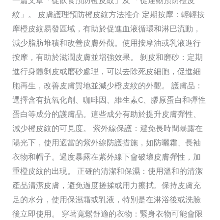
理
紋」。 皮膚護理預防橙皮紋方法推介 定期按摩：輕輕按
摩橙皮紋易發區域，有助於促進血液循環和淋巴流動，
減少脂肪堆積和改善皮膚外觀。使用按摩油或乳液進行
按摩，有助於滋潤皮膚並增強效果。 剝皮和磨砂：定期
進行身體剝皮或磨砂處理，可以去除死皮細胞，促進細
胞再生，改善皮膚質地並減少橙皮紋的外觀。 護膚品：
選擇含有抗氧化劑、咖啡因、維生素C、膠原蛋白和彈性
蛋白等成分的護膚品。這些成分有助於提升皮膚彈性、
減少橙皮紋的可見度。 紫外線保護：避免長時間暴露在
陽光下，使用適當的紫外線防護措施，如防曬霜、長袖
衣物和帽子。過度暴露在紫外線下會破壞皮膚彈性，加
重橙皮紋的出現。 正確的清潔和保濕：使用溫和的清潔
產品清潔皮膚，避免過度搓揉或用力擦拭。保持皮膚充
足的水分，使用保濕霜或乳液，特別是在淋浴後或洗臉
後立即使用。 穿著寬鬆舒適的衣物：緊身衣物可能會限