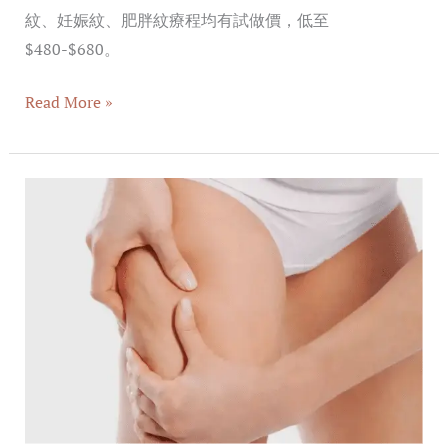
紋、妊娠紋、肥胖紋療程均有試做價，低至
$480-$680。
Read More »
搞
清
橙
皮
紋
懶
人
包！
教