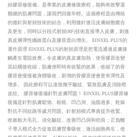
頻膠原修復儀」是專業的皮膚修復療程，能夠有效擊退
難纏的肌膚問題，讓我們回復年輕。這個療程是由傳統
的微針與射頻技術的結合，利用微針激活皮膚細胞癒合
及更生，同時以分段式射頻(RF)技術直接導入皮膚，刺激
真皮層彈性纖維蛋白及膠原蛋白增生。 EINXEL PLUS的
運作原理 EINXEL PLUS的射頻原理是把電流通過皮膚接
觸產生電阻效應，令皮膚的真皮膚加熱，使骨膠原改變
其結構後收縮，肌膚便即時有收緊的效果，收縮了的骨
膠原會慢慢被身體吸收，新增的骨膠原便會更有彈性及
增多。 因此療程可以達致撫平皺紋、緊致肌膚及消除橙
皮紋。 膠原修復儀針對皮膚問題！ EINXEL PLUS膠原修
復儀是針對肌膚鬆弛、粗糙、凹凸洞、油脂過多、乾燥
對抗不同紋路等歲月問題。針射頻模式專責提升收緊、
收斂粗大毛孔、淡化皺紋、改善凹凸洞和疤痕；正負離
子導入模式全力促進肌膚營養吸收，激活細胞再生，使