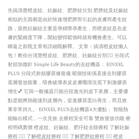
先搞清楚橙皮紋、妊娠紋、肥胖紋分別 肥胖紋及妊娠紋
相似的主因都是由於快速增肥胖而引起的皮膚而產生紋
路，當然妊娠紋主要是孕婦懷孕產生，而橙皮紋是在皮
膚的緊緻度下降，開始變得鬆弛時就有機會產生。可以
睇返之前既文章有詳細既解釋。 文章：搞清橙皮紋懶人
包！教你分清楚橙皮紋、肥胖紋、妊娠紋分別👈🏻 分段式
射頻加微針 Simple Life Beauty的去紋機器： EINXEL
PLUS 分段式射頻膠原修復儀 呢個技術係直接去到膠原
底層發放能量，唔會破壞表皮皮膚嘅情況底下刺激膠原
增生💕 它與一般儀器只能分段激光到皮下表層，主要優
點是能將熱能達到皮層內，促進膠原蛋白再生，而且效
果非常持久。 EINXEL PLUS去紋機器4大優點： 智能熱
能輸出模式，一次見效 去療程安全可靠 雙效發放功能 療
程明碼實價 橙皮紋、妊娠紋、肥仔紋去除療程 了解妊娠
療程 👈🏻 了解橙皮紋療程 👈🏻 了解肥胖紋療程 👈🏻 橙皮