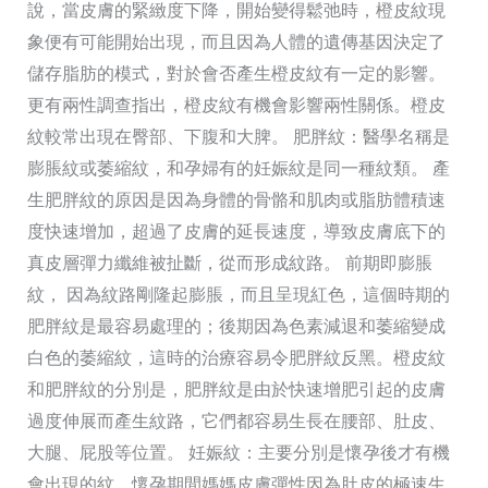
說，當皮膚的緊緻度下降，開始變得鬆弛時，橙皮紋現
象便有可能開始出現，而且因為人體的遺傳基因決定了
儲存脂肪的模式，對於會否產生橙皮紋有一定的影響。
更有兩性調查指出，橙皮紋有機會影響兩性關係。橙皮
紋較常出現在臀部、下腹和大脾。 肥胖紋：醫學名稱是
膨脹紋或萎縮紋，和孕婦有的妊娠紋是同一種紋類。 產
生肥胖紋的原因是因為身體的骨骼和肌肉或脂肪體積速
度快速增加，超過了皮膚的延長速度，導致皮膚底下的
真皮層彈力纖維被扯斷，從而形成紋路。 前期即膨脹
紋， 因為紋路剛隆起膨脹，而且呈現紅色，這個時期的
肥胖紋是最容易處理的；後期因為色素減退和萎縮變成
白色的萎縮紋，這時的治療容易令肥胖紋反黑。橙皮紋
和肥胖紋的分別是，肥胖紋是由於快速增肥引起的皮膚
過度伸展而產生紋路，它們都容易生長在腰部、肚皮、
大腿、屁股等位置。 妊娠紋：主要分別是懷孕後才有機
會出現的紋，懷孕期間媽媽皮膚彈性因為肚皮的極速生