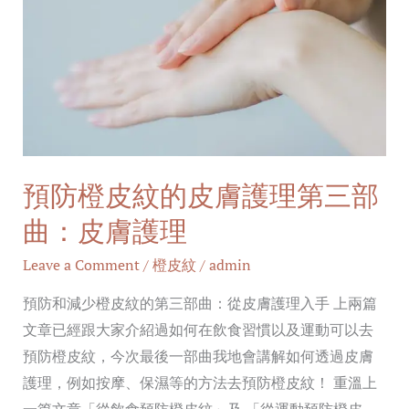
橙
皮
紋
的
皮
膚
護
預防橙皮紋的皮膚護理第三部
理
曲：皮膚護理
第
三
Leave a Comment
/
橙皮紋
/
admin
部
預防和減少橙皮紋的第三部曲：從皮膚護理入手 上兩篇
曲：
文章已經跟大家介紹過如何在飲食習慣以及運動可以去
皮
預防橙皮紋，今次最後一部曲我地會講解如何透過皮膚
膚
護理，例如按摩、保濕等的方法去預防橙皮紋！ 重溫上
護
一篇文章「從飲食預防橙皮紋」及 「從運動預防橙皮