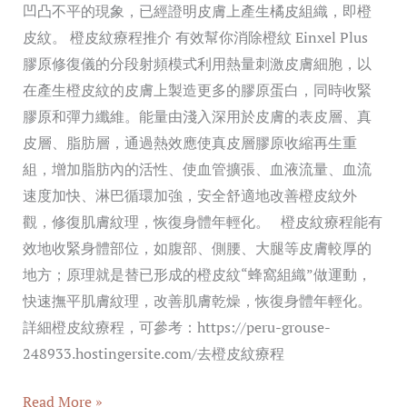
凹凸不平的現象，已經證明皮膚上產生橘皮組織，即橙
皮紋。 橙皮紋療程推介 有效幫你消除橙紋 Einxel Plus
膠原修復儀的分段射頻模式利用熱量刺激皮膚細胞，以
在產生橙皮紋的皮膚上製造更多的膠原蛋白，同時收緊
膠原和彈力纖維。能量由淺入深用於皮膚的表皮層、真
皮層、脂肪層，通過熱效應使真皮層膠原收縮再生重
組，增加脂肪內的活性、使血管擴張、血液流量、血流
速度加快、淋巴循環加強，安全舒適地改善橙皮紋外
觀，修復肌膚紋理，恢復身體年輕化。 橙皮紋療程能有
效地收緊身體部位，如腹部、側腰、大腿等皮膚較厚的
地方；原理就是替已形成的橙皮紋“蜂窩組織”做運動，
快速撫平肌膚紋理，改善肌膚乾燥，恢復身體年輕化。
詳細橙皮紋療程，可參考：https://peru-grouse-
248933.hostingersite.com/去橙皮紋療程
Read More »