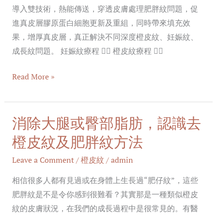
導入雙技術，熱能傳送，穿透皮膚處理肥胖紋問題，促
進真皮層膠原蛋白細胞更新及重組，同時帶來填充效
果，增厚真皮層，真正解決不同深度橙皮紋、妊娠紋、
成長紋問題。 妊娠紋療程 👈🏻 橙皮紋療程 👈🏻
Read More »
消除大腿或臀部脂肪，認識去
消
除
橙皮紋及肥胖紋方法
大
Leave a Comment
/
橙皮紋
/
admin
腿
或
相信很多人都有見過或在身體上生長過“肥仔紋”，這些
臀
肥胖紋是不是令你感到很難看？其實那是一種類似橙皮
部
紋的皮膚狀況，在我們的成長過程中是很常見的。有醫