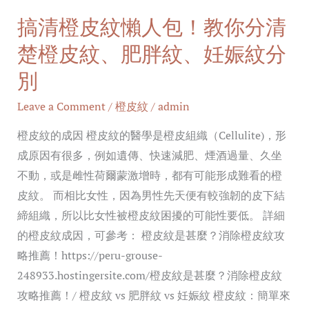
你
搞清橙皮紋懶人包！教你分清
分
清
楚橙皮紋、肥胖紋、妊娠紋分
楚
別
橙
皮
Leave a Comment
/
橙皮紋
/
admin
紋、
橙皮紋的成因 橙皮紋的醫學是橙皮組織（Cellulite)，形
肥
成原因有很多，例如遺傳、快速減肥、煙酒過量、久坐
胖
不動，或是雌性荷爾蒙激增時，都有可能形成難看的橙
紋、
皮紋。 而相比女性，因為男性先天便有較強韌的皮下結
妊
締組織，所以比女性被橙皮紋困擾的可能性要低。 詳細
娠
的橙皮紋成因，可參考： 橙皮紋是甚麼？消除橙皮紋攻
紋
略推薦！https://peru-grouse-
分
248933.hostingersite.com/橙皮紋是甚麼？消除橙皮紋
別
攻略推薦！/ 橙皮紋 vs 肥胖紋 vs 妊娠紋 橙皮紋：簡單來