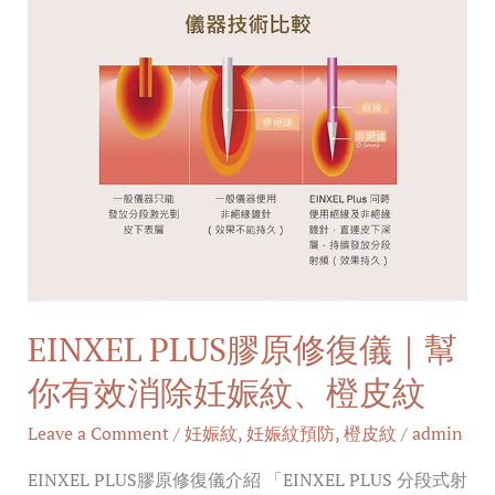
幫
你
有
效
消
除
妊
娠
紋、
橙
EINXEL PLUS膠原修復儀｜幫
皮
紋
你有效消除妊娠紋、橙皮紋
Leave a Comment
/
妊娠紋
,
妊娠紋預防
,
橙皮紋
/
admin
EINXEL PLUS膠原修復儀介紹 「EINXEL PLUS 分段式射