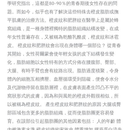
脂
學研究指出，這都是80-90％的青春期後女性存在的問
肪，
題。而如今，似乎也有了解決這些特殊去橙皮脂肪或撫
認
平肌膚的治療方法。橙皮紋和肥胖紋在醫學上是屬於蜂
識
窩組織，是一種身體裡獨特的脂肪組織結構改變，在成
去
年女性普遍存在，又被稱為乾酪乳酪皮，橙皮紋和冰雹
橙
皮。 橙皮紋和肥胖紋會出現在身體哪一個部位？ 從青春
皮
其開始，女性荷爾蒙會使年輕女孩的皮下結構發生變
紋
化，脂肪細胞以女性特有的方式分佈在腰腹部、臀部、
及
大腿、有時手臂也會有紋路出現。脂肪過度積聚，令身
肥
體內的細胞互相擠壓、血壓循環受到阻礙，便會令水分
胖
及代謝物停留在脂肪層裡，在皮膚表面產生凹凸不平的
紋
窩狀形式的皮膚，因為和與風乾的橙皮外觀很相似，所
方
以被稱為橙皮紋。 產生橙皮紋和肥胖紋的原因 大腿或臀
法
部區域包含更多的脂肪組織，從而使脂肪團更容易發
育。在該部位引起脂肪團的其他因素包括： 人的年齡 體
內雌激素水準 橙皮組織的家族史 體重增加 膠原蛋白流失