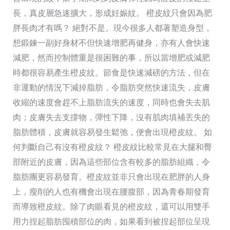
長，真皮層急速擴大，形成妊娠紋。 橙皮紋只會因為肥
胖長肉才有嗎？ 絕對不是。現今很多人都著塑造身型，
想鍛鍊一副好身材不但快速增肥再健身，亦有人會快速
減肥，然而控制體重是很困難的事，所以當增肥或減肥
時都很容易產生橙皮紋。節食是快速減磅的方法，但在
非運動的情況下減掉脂肪，令脂肪突然快速流失，皮膚
收縮的速度會趕不上脂肪流失的速度，同時也會失去肌
肉；皮膚失去支撐物，彈性下降，沒有肌肉填補丟失的
脂肪體積，皮膚就容易發生鬆弛，便會出現橙皮紋。 如
何判斷自己有沒有橙皮紋？ 橙皮紋比較常見在大腿和臀
部附近的皮膚，因為這些部位含有較多的脂肪組織，令
脂肪團更容易發育。橙皮紋並非只會出現在肥胖的人身
上，瘦削的人也有機會出現在腰腹部，因為青春期發育
而導致橙皮紋。除了肉眼看見的橙皮紋，還可以用雙手
用力捏起脂肪囤積部位的肉，如果看到被捏起部位呈現