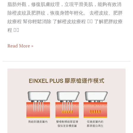
脂肪外觀，修復肌膚紋理，立現平滑美肌，能夠有效消
除橙皮紋及肥胖紋，恢復身體年輕化。 去橙皮紋、肥胖
紋療程 幫你輕鬆消除 了解橙皮紋療程 👈🏻 了解肥胖紋療
程 👈🏻
Read More »
Simple
Life
Beauty
三
大
皇
牌
去