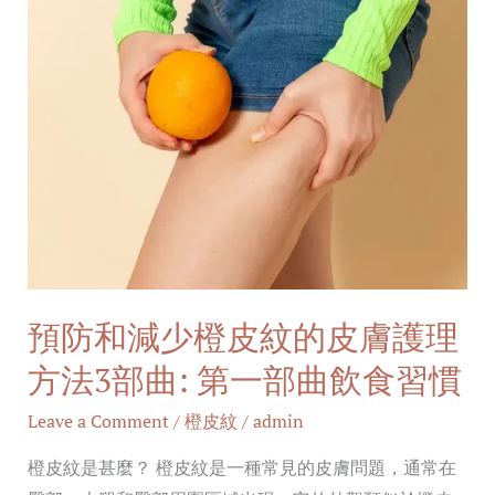
預
防
和
減
少
橙
皮
紋
的
皮
預防和減少橙皮紋的皮膚護理
膚
護
方法3部曲: 第一部曲飲食習慣
理
Leave a Comment
/
橙皮紋
/
admin
方
法
橙皮紋是甚麼？ 橙皮紋是一種常見的皮膚問題，通常在
3