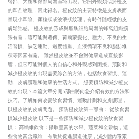
臀部、大腿和臀部周圍區域出現。它的外觀類似於橙皮
部
的凹凸紋理，因此得名。橙皮紋的主要特徵是皮膚表面
曲:
呈現小凹陷、顆粒狀或波浪狀紋理，有時伴隨輕微的皮
第
膚鬆弛感。 橙皮紋的形成與脂肪細胞周圍的蜂窩組織擴
一
張有關，這可能與遺傳、荷爾蒙變化、壓力、不良的生
部
活習慣、缺乏運動、過度體重、血液循環不良和脂肪堆
曲
積等因素有關。 雖然橙皮紋並不會對健康造成直接影
飲
響，但它可能對個人的自信心和外觀感到困擾。預防和
食
減少橙皮紋的出現需要綜合的方法，包括飲食習慣、運
習
動、皮膚護理和健康的生活方式。 想要預防和減少橙皮
慣
紋的出現？本篇文章分開3部曲將向您介紹有效的方法和
技巧。了解如何改變飲食習慣、運動計劃和皮膚護理，
以橙皮紋的皮膚問題。 預防橙皮紋第一部曲： 從飲食習
慣減少橙皮紋 以下是一些預防和減少橙皮紋的飲食習
慣： 高纖維飲食：攝取豐富的水果、蔬菜和全穀物，這
些食物富含纖維，有助於促進腸道健康，減少體內毒素