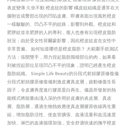
表皮變薄 久坐不動 橙皮紋的影響 橘皮紋組織是通常在大
腿附近或臀部出現的凹陷皮膚。即膚表面出現風乾橙皮
一樣皺皺的、凹凸不平的紋路，影響到外觀。橙皮紋和
肥胖紋並非肥胖的人的專利，瘦人也會有出現橙皮脂肪
狀況；由於受女性荷爾蒙影響，因此橙皮紋皮在女性中
非常普遍。 如何知道哪些是橙皮脂肪？ 大範圍手抓測試
方法：張開雙手，用力捏起脂肪囤積部位的肉，如果看
到被捏起部位呈現凹凸不平的現象，證明已經產生橙皮
脂肪組織。 Simple Life Beauty的分段式射頻膠原修復儀
分段式射頻膠原修復儀刺激皮膚真皮層，啟動修復生長
因子，令皮膚再度進行膠原蛋白再生。儀器所發射的熱
能模式將能量由淺入深的作用於皮膚的表皮層、真皮
層、脂肪層，通過生物熱效應使真皮層膠原收縮再生重
組，增加脂肪活性、使血管擴張、血液流量和血流速度
加快、淋巴的血液循環加強，安全舒適快速的撫平橙皮