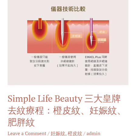
紋
療
程：
橙
皮
紋、
妊
娠
紋、
肥
Simple Life Beauty 三大皇牌
胖
紋
去紋療程：橙皮紋、妊娠紋、
肥胖紋
Leave a Comment
/
妊娠紋
,
橙皮紋
/
admin