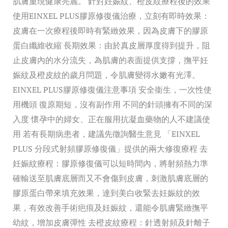
肌膚重現健康亮麗。 針對妊娠紋、橙皮紋療程後的效果
使用EINXEL PLUS膠原修復儀治療，立刻有即時效果：
皮膚在一次療程後即時有緊緻效果，因為皮膚下的膠原
蛋白纖維收縮 長期效果：由於真皮層厚度得到提升，阻
止皮膚內的水分流失，為肌膚的表面提供支撐，撫平妊
娠紋及橙皮紋的歲月問題，令肌膚變得水嫩有光澤。
EINXEL PLUS膠原修復儀注意事項 安全衞生，一次性使
用機頭 復原期短，沒有副作用 不同的針頭擁有不同的深
入度 懷孕中的婦女、正在服用抗凝血藥物的人不建議使
用 若有長期病患者，建議先徵詢醫生意見 「EINXEL
PLUS 分段式射頻膠原修復儀」提供的兩大修復療程 去
妊娠紋療程：膠原修復儀可以短時間內，將射頻熱力準
確輸送至肌膚底層而又不會傷到皮膚，刺激肌膚底層的
膠原蛋白帶來填充效果，達到美白收緊去妊娠紋的效
果，有效改善手術疤痕及妊娠紋，還能令肌膚緊緻撫平
幼紋，增加皮膚彈性 去橙皮紋療程：針透射頻及針離子