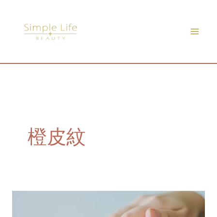
Skip
to
content
橙皮紋
預
防