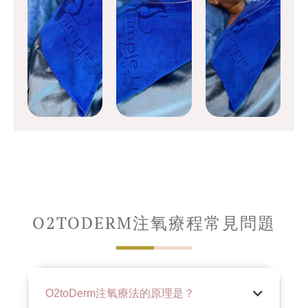
O2TODERM注氧療程常見問題
O2toDerm注氧療法的原理是？