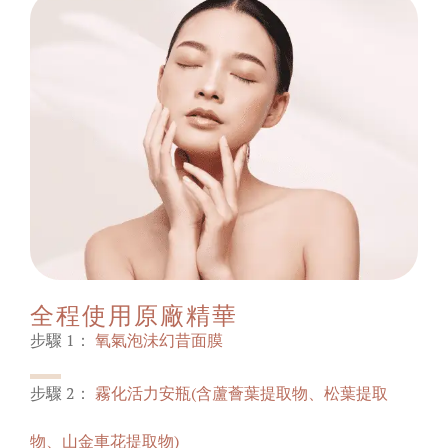
全程使用原廠精華
步驟 1：
氧氣泡沬幻昔面膜
步驟 2：
霧化活力安瓶(含蘆薈葉提取物、松葉提取
物、山金車花提取物)