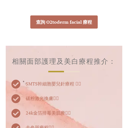
查詢 O2toderm facial 療程
相關面部護理及美白療程推介：
SMTS幹細胞嬰兒針療程 👈🏻
碳粉激光換膚👈🏻
24k金箔排毒美肌療👈🏻
去色斑療程👈🏻