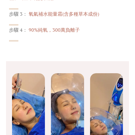
步驟 3：
氧氣補水能量霜(含多種草本成份)
步驟 4：
90%純氧，300萬負離子