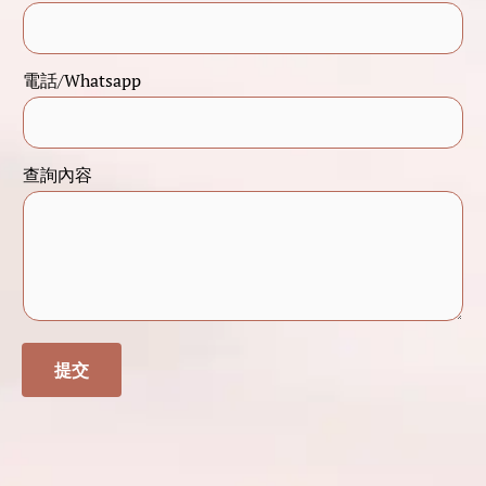
電話/Whatsapp
電
查詢內容
話
/
W
h
a
t
提交
s
a
p
p