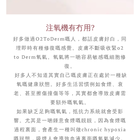
注氧機有冇用?
好多做過O2ToDerm嘅人，都話皮膚好白，同
埋即時有種修復嘅感覺。皮膚不斷吸收緊o2
to Derm氧氣。氧氣將一啲容易敏感嘅細胞修
復。
好多人不知道其實自己嘅皮膚正在處於一種缺
氧嘅健康狀態。好多生活習慣例如食煙、衰
老、甚至擦傷撞傷等等，其實都會導致皮膚需
要額外嘅氧氣。
如果缺乏足夠嘅氧氣，抵抗力系統就會受影
響。尤其是一啲鍾意食煙嘅靚靚，因為食煙嘅
過程裏面，會產生一種叫做chronic hypoxia
嘅狀態，吸煙人會導致血液裏面嘅氧氣減少。