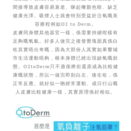
間接導致皮膚容易衰老、睇起嚟顏色暗、缺乏
健康光澤。吸煙人士就會特別受益於注氧嘅美
容療程例如O2 to Derm。
皮膚同身體其他器官一樣，係需要持續咁樣有
足夠嘅氧氣。好多人做完之後發覺塊面真係白
咗其實唔出奇嘅，因為大部份人其實如果響城
市生活運動唔夠，根本身體已經出現缺氧嘅狀
態。O2toDerm只不過係將佢還原成為比較健
康嘅狀態，所以一做完即刻白左、後生咗，係
正常反應。就好似一啲經常運動、成日行山嘅
人皮膚比較健康一樣，其實原理係好相似。