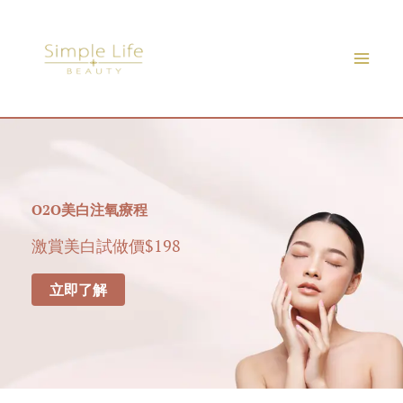
Skip
to
content
O2O美白注氧療程
激賞美白試做價$198
立即了解