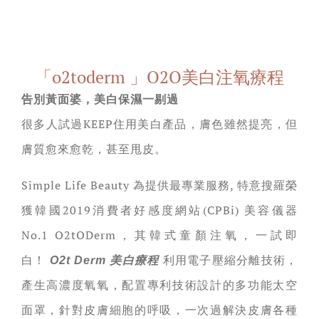
「o2toderm 」O2O美白注氧療程
告別黃面婆，美白保濕一剔過
很多人試過KEEP住用美白產品，膚色雖然提亮，但
膚質愈來愈乾，甚至甩皮。
Simple Life Beauty 為提供最專業服務, 特意搜羅榮
獲韓國2019消費者好感度網站(CPBi) 美容儀器
No.1 O2tODerm，其韓式童顏注氧，一試即
白！
利用電子壓縮分離技術，
O2t Derm 美白療程
產生高濃度氧氧，配置專利技術設計的多功能太空
面罩，針對皮膚細胞的呼吸，一次過解決皮膚各種