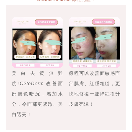
美白去黃無難
療程可以改善面敏感面
度!
改善面
部肌膚、紅腫粗糙，更
O2toDerm
部膚色暗沉，增加水
快地修復一並降紅提升
分，令面部更緊緻、美
皮膚亮澤！
白透亮！