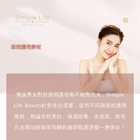
Skip
to
content
面部護理療程
無論男女對於面部護理都不能慳功夫，Simple
Life Beauty針對各位需要，提供不同面部的護理
療程，無論你想美白、保濕排毒、去色斑、收毛
孔去黑頭粉刺等等關於臉部既護理都一應俱全！