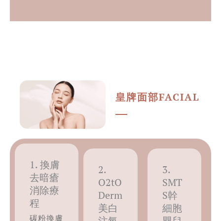
皇牌面部FACIAL
1. 換膚
2.
3.
去暗瘡
O2tO
SMT
消除療
Derm
S幹
程
美白
細胞
碳粉換膚
注氧
嬰兒