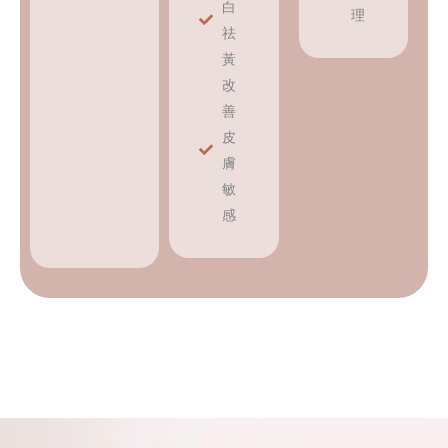
白
理
祛
黃
改
善
皮
膚
敏
感