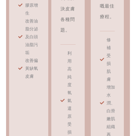
膠原增
嘅最佳
決皮膚
生
療程。
各種問
改善油
脂分泌
題。
及白頭
修
油脂污
補
垢
利
受
改善偏
用
損
黃缺氧
高
肌
皮膚
純
膚
度
增加
氧
水
氣
潤、
還
白滑
原
嫩肌
受
組織
損
再