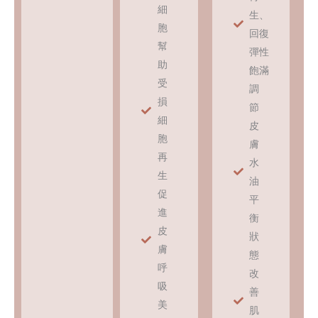
細
生、
胞
回復
幫
彈性
助
飽滿
受
調
損
節
細
皮
胞
膚
再
水
生
油
促
平
進
衡
皮
狀
膚
態
呼
改
吸
善
美
肌