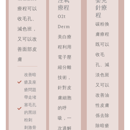
療程
針療
療程可以
程
O2t
收毛孔、
碳粉換
Derm
減色班，
膚療程
美白療
又可以改
既可以
程利用
善面部皮
收毛
電子壓
膚
孔、減
縮分離
改善暗
淡色斑
技術，
瘡及座
又可以
針對皮
瘡問題
改善油
帶走堵
膚細胞
塞毛孔
性皮膚
的呼
的黑頭
係去除
吸，一
粉刺
除暗瘡
刺激骨
次過解