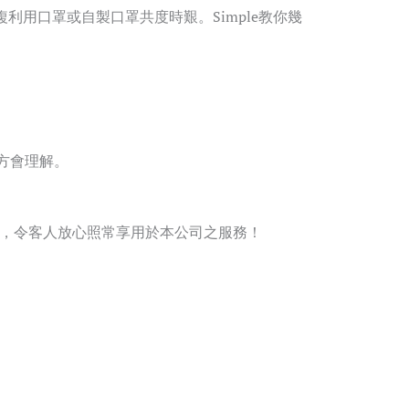
利用口罩或自製口罩共度時艱。Simple教你幾
方會理解。
措施，令客人放心照常享用於本公司之服務！