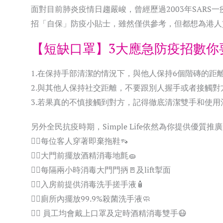
面對目前肺炎疫情日趨嚴峻，曾經歷過2003年SARS
招「自保」防疫小貼士，雖然僅供參考，但都想為港人
【短缺口罩】3大應急防疫招數你
1.在保持手部清潔的情況下，與他人保持6個階磚的距
2.與其他人保持社交距離，不要跟別人握手或者接觸
3.若果真的不慎接觸到對方，記得徹底清潔雙手和使用
另外全民抗疫時期，Simple Life依然為你提供
👍🏻每位客人穿著即棄拖鞋👡
👍🏻大門前擺放酒精消毒地氈🧽
👍🏻每隔兩小時消毒大門門抦🚪及lift掣面
👍🏻入房前提供消毒洗手搓手液🧴
👍🏻廁所內擺放99.9%殺菌洗手液🧼
👍🏻 員工均會戴上口罩及定時酒精消毒雙手😷