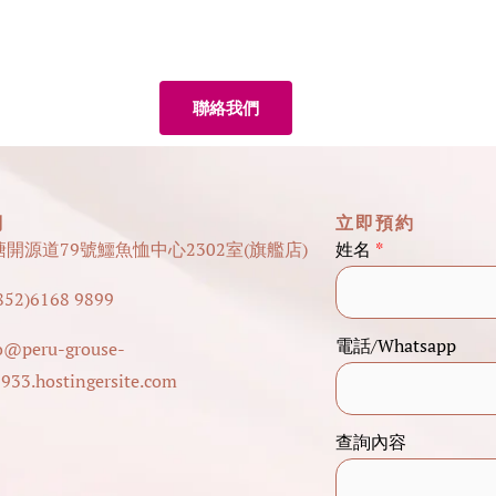
聯絡我們
們
立即預約
塘開源道79號鱷魚恤中心2302室(旗艦店)
姓名
*
52)6168 9899
查
電話/Whatsapp
o@peru-grouse-
詢
933.hostingersite.com
內
容
查詢內容
查
詢