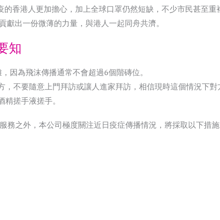
一疫的香港人更加擔心，加上全球口罩仍然短缺，不少市民甚至重複
貢獻出一份微薄的力量，與港人一起同舟共濟。
要知
離，因為飛沫傳播通常不會超過6個階磚位。
對方，不要隨意上門拜訪或讓人進家拜訪，相信現時這個情況下對
酒精搓手液搓手。
優質推廣服務之外，本公司極度關注近日疫症傳播情況，將採取以下