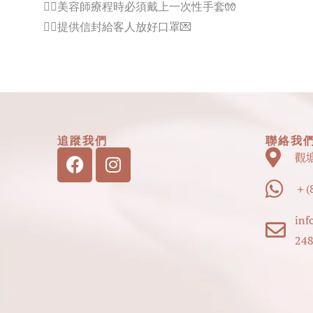
👍🏻美容師療程時必須戴上一次性手套🧤
👍🏻提供信封給客人放好口罩💌
追蹤我們
聯絡我
Facebook
Instagram
觀
＋(8
inf
248