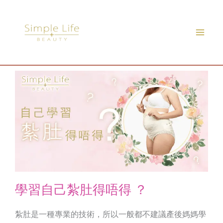
Skip
to
content
學習自己紮肚得唔得 ？
紮肚是一種專業的技術，所以一般都不建議產後媽媽學