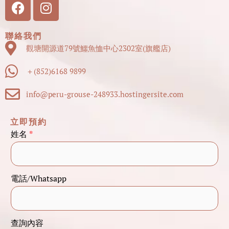
Facebook
Instagram
聯絡我們
觀塘開源道79號鱷魚恤中心2302室(旗艦店)
＋(852)6168 9899
info@peru-grouse-248933.hostingersite.com
立即預約
姓
姓名
*
名
電
話
電話/Whatsapp
/
W
h
查詢內容
a