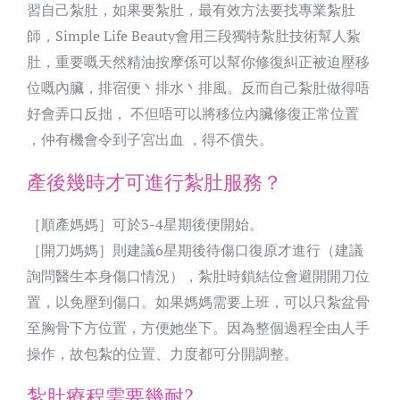
習自己紮肚，如果要紮肚，最有效方法要找專業紮肚
師，Simple Life Beauty會用三段獨特紮肚技術幫人紥
肚，重要嘅天然精油按摩係可以幫你修復糾正被迫壓移
位嘅內臟，排宿便丶排水丶排風。反而自己紮肚做得唔
好會弄口反拙， 不但唔可以將移位內臟修復正常位置
，仲有機會令到子宮出血 ，得不償失。
產後幾時才可進行紮肚服務？
［順產媽媽］可於3-4星期後便開始。
［開刀媽媽］則建議6星期後待傷口復原才進行（建議
詢問醫生本身傷口情況），紮肚時鎖結位會避開開刀位
置，以免壓到傷口。如果媽媽需要上班，可以只紮盆骨
至胸骨下方位置，方便她坐下。因為整個過程全由人手
操作，故包紮的位置、力度都可分開調整。
紮肚療程需要幾耐?