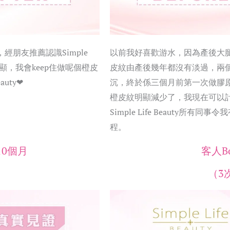
經朋友推薦認識Simple
以前我好喜歡游水，因為產後大
顯，我會keep住做呢個橙皮
皮紋由產後幾年都沒有淡過，兩
auty❤
沉，終於係三個月前第一次做膠
橙皮紋明顯減少了，我現在可以
Simple Life Beauty
程。
10個月
客人B
）
（3