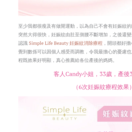
至少我都很瘦及有做開運動，以為自己不會有妊娠紋的
突然大得很快，妊娠紋由肚至側腰不斷增加，之後還變
認識
Simple Life Beauty 妊娠紋消除療程
，開頭都好擔
覺到數係可以因個人感受而調教，令我最擔心的憂慮也
程既效果好明顯，真心推薦給各位產後的媽媽。
客人Candy小姐，33歲，產後
（6次妊娠紋療程效果