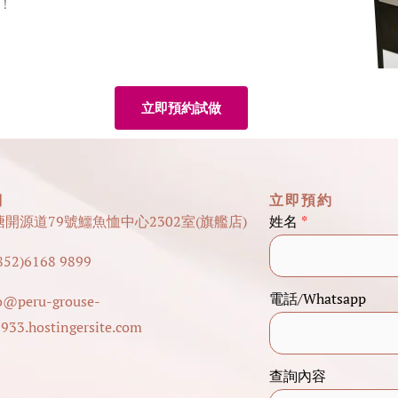
！
立即預約試做
們
立即預約
塘開源道79號鱷魚恤中心2302室(旗艦店)
姓名
*
52)6168 9899
電
電話/Whatsapp
o@peru-grouse-
話
933.hostingersite.com
/
W
查詢內容
h