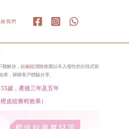
聯絡我們
不難解決，
妊娠紋消除
推薦以非入侵性的分段式射
效果，睇睇客戶體驗分享。
o，33歲，產後三年及五年
次橙皮紋療程效果）