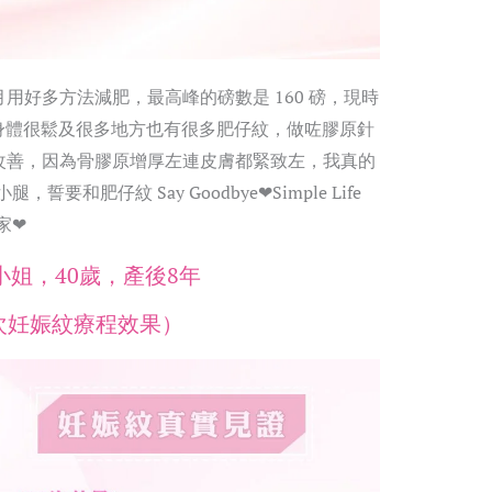
用好多方法減肥，最高峰的磅數是 160 磅，現時
，身體很鬆及很多地方也有很多肥仔紋，做咗膠原針
改善，因為骨膠原增厚左連皮膚都緊致左，我真的
誓要和肥仔紋 Say Goodbye❤Simple Life
家❤
小姐，40歲，產後8年
2次妊娠紋療程效果）