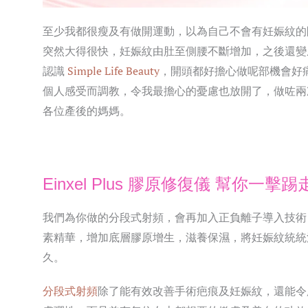
至少我都很瘦及有做開運動，以為自己不會有妊娠紋的
突然大得很快，妊娠紋由肚至側腰不斷增加，之後還變
認識
Simple Life Beauty
，開頭都好擔心做呢部機會好
個人感受而調教，令我最擔心的憂慮也放開了，做咗兩
各位產後的媽媽。
Einxel Plus 膠原修復儀 幫你一擊
我們為你做的分段式射頻，會再加入正負離子導入技術
素精華，增加底層膠原增生，滋養保濕，將妊娠紋統統
久。
分段式射頻
除了能有效改善手術疤痕及妊娠紋，還能令