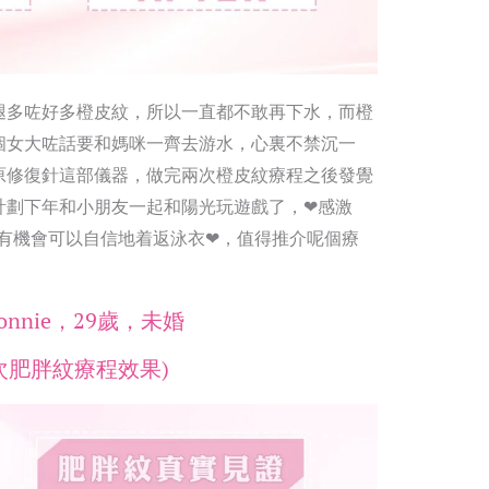
腿多咗好多橙皮紋，所以一直都不敢再下水，而橙
個女大咗話要和媽咪一齊去游水，心裏不禁沉一
原修復針這部儀器，做完兩次橙皮紋療程之後發覺
計劃下年和小朋友一起和陽光玩遊戲了，❤感激
所有同事令我有機會可以自信地着返泳衣❤，值得推介呢個療
onnie，29歲，未婚
次肥胖紋療程效果)