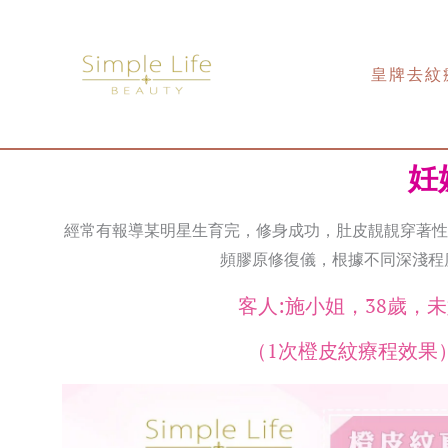
Skip
to
content
皇牌去紋
妊
經常有報導某明星生育完，修身成功，肚皮靚靚穿著性
頻膠原修復儀，根據不同深淺程
客人:施小姐，38歲，
（1次橙皮紋療程效果