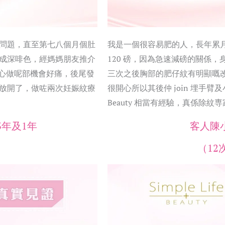
問題，直至第七八個月個肚
我是一個很容易肥的人，長年累月
成深啡色，經媽媽朋友推介
120 磅，因為急速減磅的關係
心做呢部機會好痛，後尾發
三次之後胸部的肥仔紋有明顯嘅
放開了，做咗兩次妊娠紋療
很開心所以其後仲 join 埋手臂及小腿，
Beauty 相當有經驗，真係除紋専
3年及1年
客人陳
）
（1