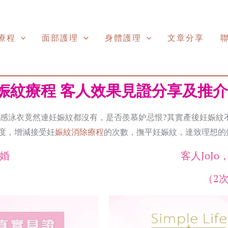
療程
面部護理
身體護理
文章分享
娠紋療程 客人效果見證分享及推介
感泳衣竟然連妊娠紋都沒有，是否羨慕妒忌恨?其實產後妊娠紋
度，增減接受妊
娠紋消除療程
的次數，撫平妊娠紋，達致理想的
未婚
客人JoJ
）
（2