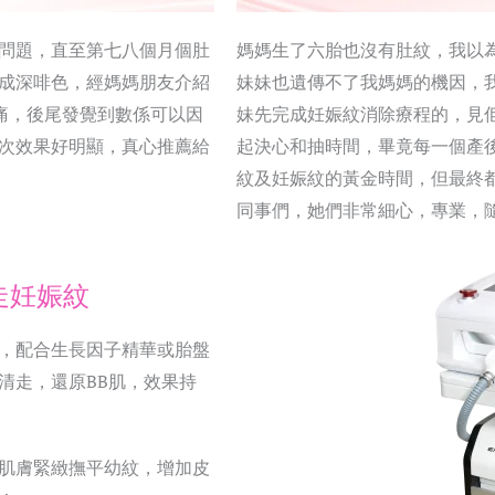
問題，直至第七八個月個肚
媽媽生了六胎也沒有肚紋，我以
成深啡色，經媽媽朋友介紹
妹妹也遺傳不了我媽媽的機因，
痛，後尾發覺到數係可以因
妹先完成妊娠紋消除療程的，見
次效果好明顯，真心推薦給
起決心和抽時間，畢竟每一個產
紋及妊娠紋的黃金時間，但最終都有好明
同事們，她們非常細心，專業，
踢走妊娠紋
，配合生長因子精華或胎盤
清走，還原BB肌，效果持
肌膚緊緻撫平幼紋，增加皮