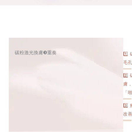
碳粉激光換膚❸重奏
1️
毛孔
2️
膚
「啪
3️
改善