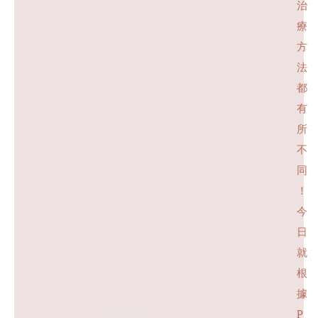
治
療
方
法
都
有
所
不
同
！
今
日
就
根
據
P