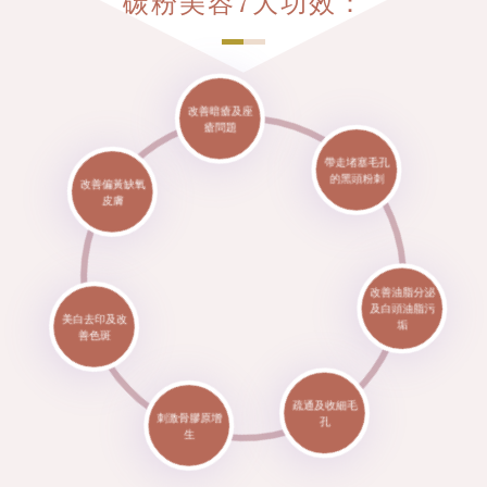
碳粉美容7大功效：
改善暗瘡及座
瘡問題
改善偏黃缺氧
帶走堵塞毛孔
皮膚
的黑頭粉刺
美白去印及改
善色斑
改善油脂分泌
及白頭油脂污
垢
刺激骨膠原增
疏通及收細毛
生
孔