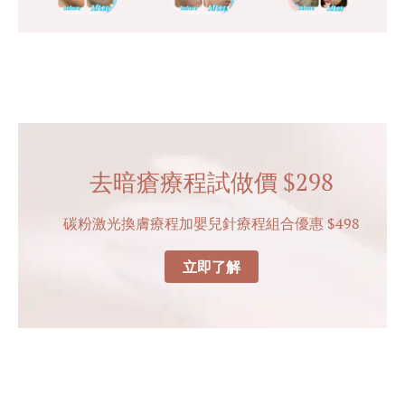
去暗瘡療程試做價 $298
碳粉激光換膚療程加嬰兒針療程組合優惠 $498
立即了解