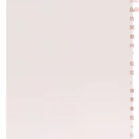
💁🏻‍♀️
💁
坊
間
都
叫
「
痘
痘
」
做
青
春
痘
～
🩺