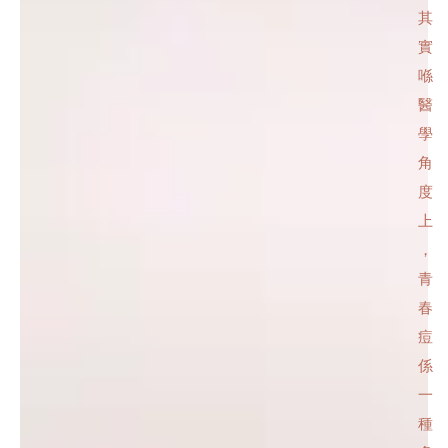
其
實
喺
醫
學
角
度
上
，
青
春
痘
係
一
種