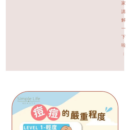
家
講
解
一
下
啦
：