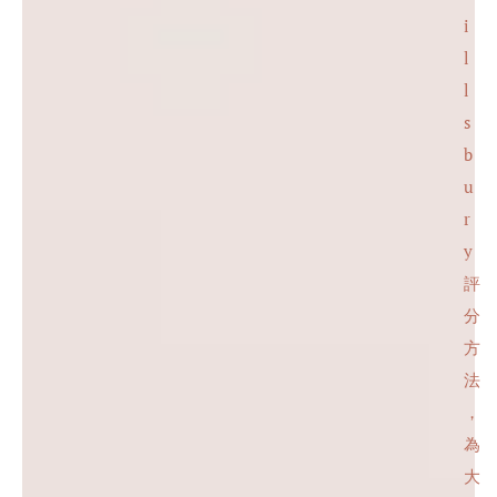
i
l
l
s
b
u
r
y
評
分
方
法
，
為
大