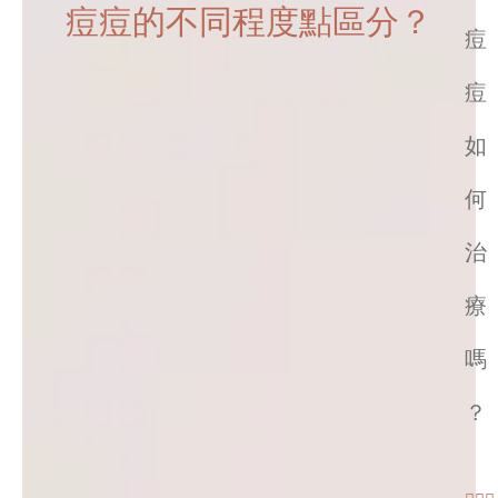
痘痘的不同程度點區分？
痘
痘
如
何
治
療
嗎
？