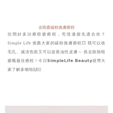
去暗瘡碳粉換膚療程
坊間好多治療暗瘡療程，究境邊個先適合你？
Simple Life 推薦大家的碳粉換膚療程💥 既可以收
毛孔、減淡色斑又可以改善油性皮膚～ 係去除除暗
瘡嘅最佳療程！今日𝗦𝗶𝗺𝗽𝗹𝗲𝗟𝗶𝗳𝗲 𝗕𝗲𝗮𝘂𝘁𝘆就帶大
家了解多啲啦🙌🏻