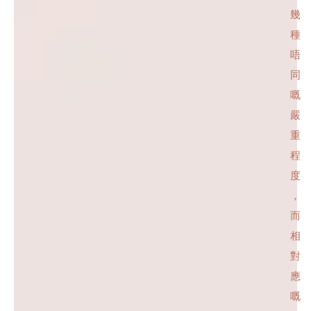
幾
種
唔
同
嘅
嚴
重
程
度
，
而
相
對
應
嘅