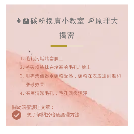
👩‍🏫碳粉換膚小教室 🔎原理大
揭密
毛孔污垢堵塞臉上
將碳粉塗抹在堵塞的毛孔/ 臉上
用專業儀器令碳粉受熱，碳粉在表皮達到溫和
磨砂效果
深層清潔毛孔，毛孔回復潔淨
關於暗瘡護理文章：
想了解關於暗瘡護理方法