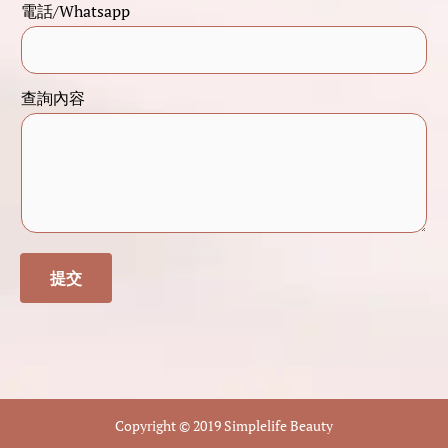
電話/Whatsapp
查
詢
內
查詢內容
容
電
話
/
W
h
提交
a
t
s
a
p
p
Copyright © 2019 Simplelife Beauty