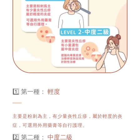
1️⃣ 第一種：
輕度
主要是粉刺為主，有少量炎性丘疹，屬於輕度的炎
症，可選用外用藥膏等自行護理。
2️⃣ 第二種：
中度二級