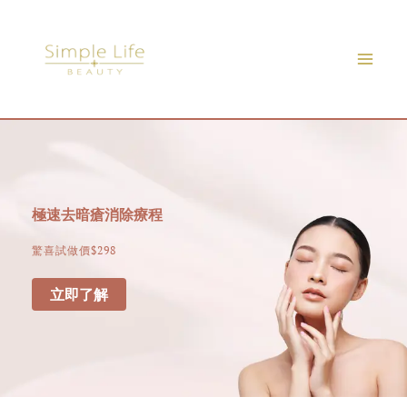
Skip
to
content
極速去暗瘡消除療程
驚喜試做價$298
立即了解