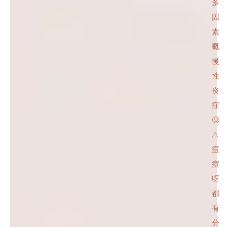
多
因
素
嘅
慢
性
炎
症
🥲
⚠️
痘
痘
呀
都
有
分