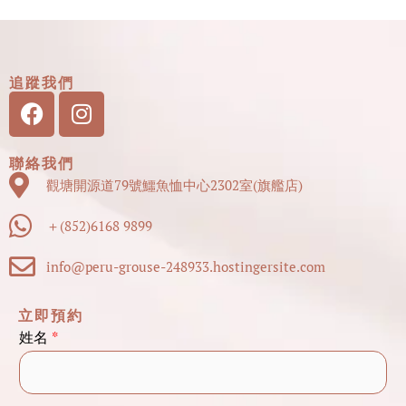
追蹤我們
Facebook
Instagram
聯絡我們
觀塘開源道79號鱷魚恤中心2302室(旗艦店)
＋(852)6168 9899
info@peru-grouse-248933.hostingersite.com
立即預約
查
姓名
*
詢
內
容