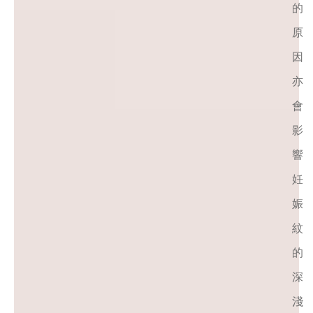
的
原
因
亦
會
影
響
妊
娠
紋
的
深
淺