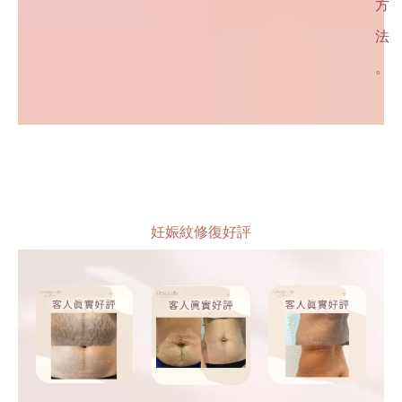
方
法
。
妊娠紋修復好評