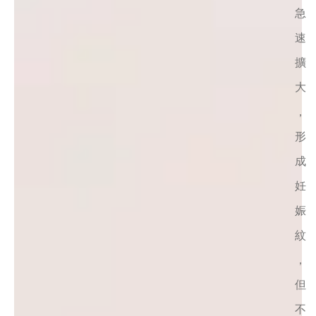
急
速
擴
大
，
形
成
妊
娠
紋
，
但
不