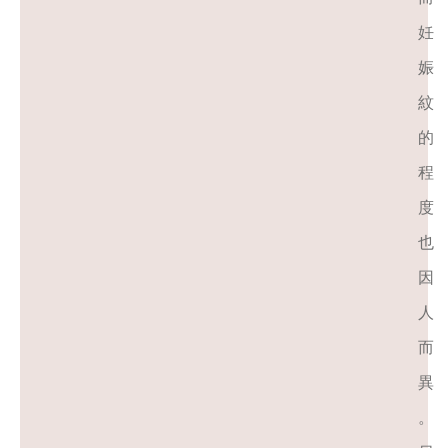
妊
娠
紋
的
程
度
也
因
人
而
異
。