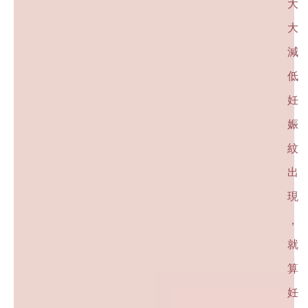
大
大
減
低
妊
娠
紋
出
現
，
就
算
妊