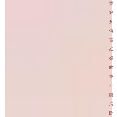
實
好
多
傳
言
妊
娠
紋
並
不
能
消
除