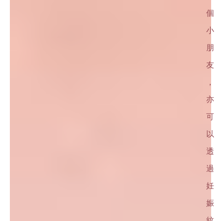
個
小
朋
友
，
亦
可
以
透
過
妊
娠
紋