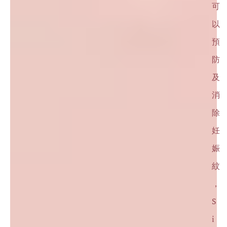
可
以
預
防
及
消
除
妊
娠
紋
，
S
i