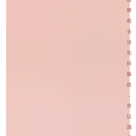
療
程
去
淡
化
妊
娠
紋
，
所
以
識