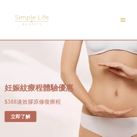
Skip
to
content
妊娠紋療程體驗優惠
$388速效膠原修復療程
立即了解