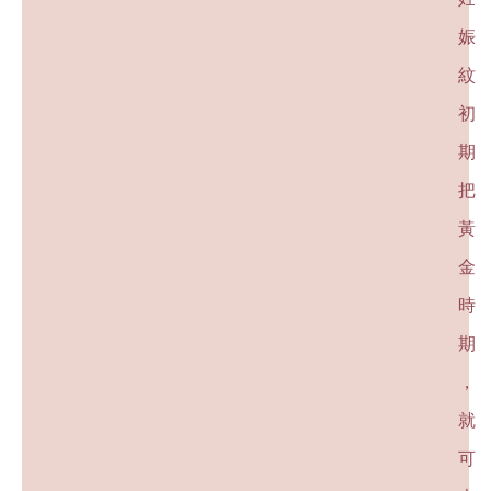
娠
紋
初
期
把
黃
金
時
期
，
就
可