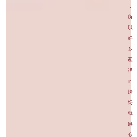
，
所
以
好
多
產
後
的
媽
媽
就
無
心