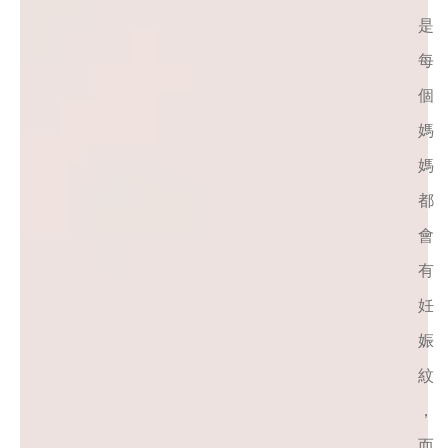
是
每
個
媽
媽
都
會
有
妊
娠
紋
，
而