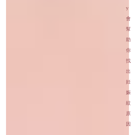
y
會
幫
助
你
找
出
妊
娠
紋
原
因
，