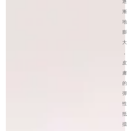
逐
漸
地
膨
大
，
皮
膚
的
彈
性
抵
擋