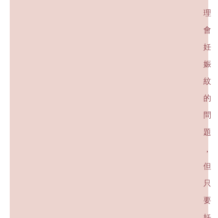
理
會
妊
娠
紋
的
問
題
，
但
只
要
妊