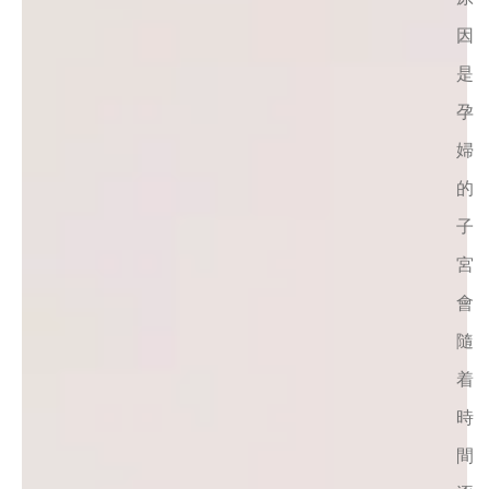
因
是
孕
婦
的
子
宮
會
隨
着
時
間