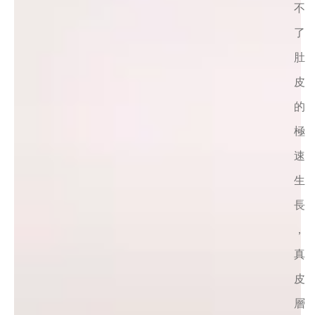
不
了
肚
皮
的
極
速
生
長
，
真
皮
層