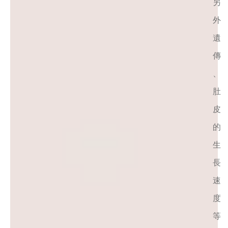
另
外
遺
傳
、
肚
皮
的
生
長
速
度
等