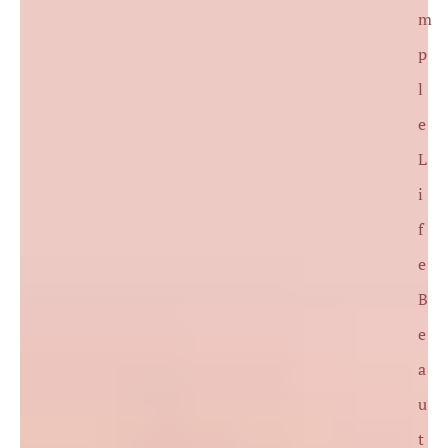
m
p
l
e
L
i
f
e
B
e
a
u
t