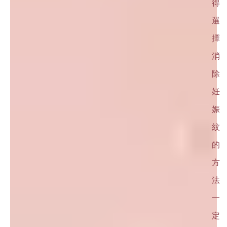
得
選
擇
消
除
妊
娠
紋
的
方
法
一
定