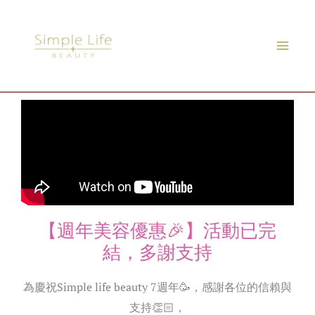
Skip
to
content
【週年美容優惠🎉】活動已完
結，多謝支持
為慶祝Simple life beauty 7週年
🥳
，感謝各位的信賴與
支持
👏🏻
，