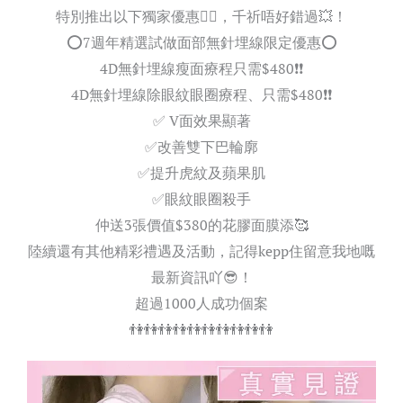
特別推出以下獨家優惠
✌🏻
，千祈唔好錯過
💥
！
⭕
7週年精選試做面部無針埋線限定優惠
⭕
4D無針埋線瘦面療程只需$480
❗
❗
4D無針埋線除眼紋眼圈療程、只需$480
❗
❗
✅
V面效果顯著
✅
改善雙下巴輪廓
✅
提升虎紋及蘋果肌
✅
眼紋眼圈殺手
仲送3張價值$380的花膠面膜添
🥰
陸續還有其他精彩禮遇及活動，記得kepp住留意我地嘅
最新資訊吖
😎
！
超過1000人成功個案
👫
👫
👫
👫
👫
👫
👫
👫
👫
👫