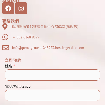
追蹤我們
Facebook
Instagram
聯絡我們
觀塘開源道79號鱷魚恤中心2302室(旗艦店)
＋(852)6168 9899
info@peru-grouse-248933.hostingersite.com
立即預約
姓名
*
姓
電話/Whatsapp
名
查
詢