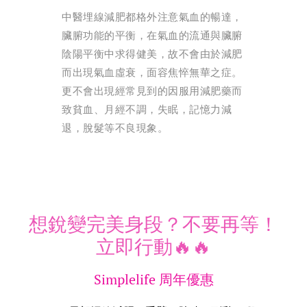
中醫埋線減肥都格外注意氣血的暢達，
臟腑功能的平衡，在氣血的流通與臟腑
陰陽平衡中求得健美，故不會由於減肥
而出現氣血虛衰，面容焦悴無華之症。
更不會出現經常見到的因服用減肥藥而
致貧血、月經不調，失眠，記憶力減
退，脫髮等不良現象。
想銳變完美身段？不要再等！
立即行動🔥🔥
Simplelife 周年優惠