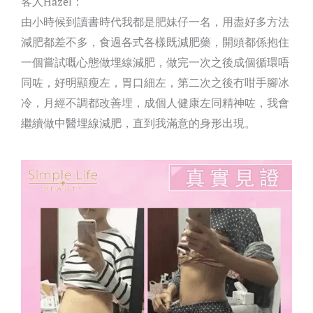
客人Hazel：
由小時候到讀書時代我都是肥妹仔一名，用盡好多方法
減肥都差不多，食過各式各樣既減肥藥，開頭都係抱住
一個嘗試嘅心態做埋線減肥，做完一次之後成個循環唔
同咗，好明顯瘦左，胃口細左，第二次之後冇咁手腳冰
冷，月經不調都改善埋，成個人健康左同精神咗，我會
繼續做中醫埋線減肥，直到我滿意的身形出現。