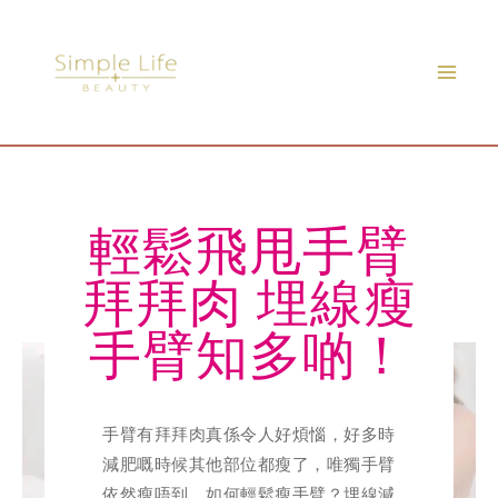
Skip
to
content
輕鬆飛甩手臂
拜拜肉 埋線瘦
手臂知多啲！
手臂有拜拜肉真係令人好煩惱，好多時
減肥嘅時候其他部位都瘦了，唯獨手臂
依然瘦唔到。如何輕鬆瘦手臂？埋線減