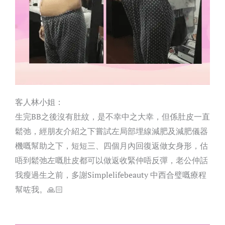
客人林小姐：
生完BB之後沒有肚紋，是不幸中之大幸，但係肚皮一直
鬆弛，經朋友介紹之下嘗試左局部埋線減肥及減肥儀器
機嘅幫助之下，短短三、四個月內回復返做女身形，估
唔到鬆弛左嘅肚皮都可以做返收緊仲唔反彈，老公仲話
我瘦過生之前，多謝Simplelifebeauty 中西合璧嘅療程
幫咗我。🙏🏻