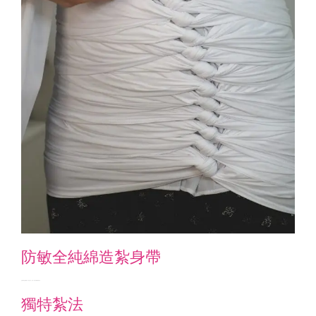
防敏全純綿造紮身帶
全純綿而且透氣度高， 無論上班丶去街丶餵人奶感覺舒適自在
獨特紮法