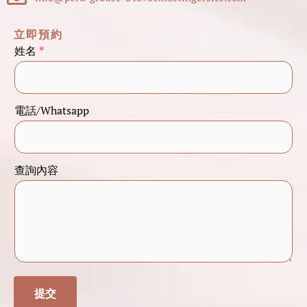
立即預約
*
姓名
*
電
話
/
電話/Whatsapp
W
h
a
查詢內容
t
s
a
p
p
*
提交