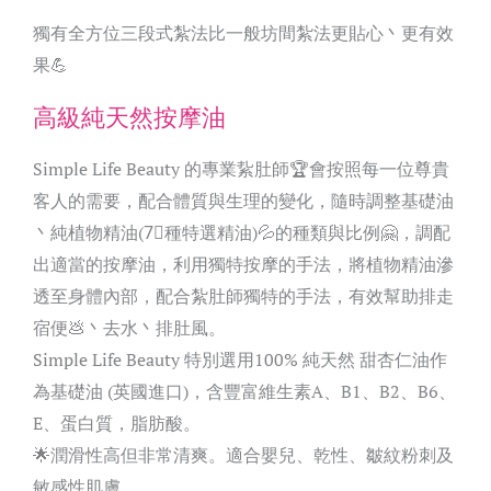
獨有全方位三段式紮法比一般坊間紮法更貼心丶更有效
果💪
高級純天然按摩油
Simple Life Beauty 的專業紥肚師🏆會按照每一位尊貴
客人的需要，配合體質與生理的變化，隨時調整基礎油
丶純植物精油(7⃣種特選精油)💦的種類與比例🤗，調配
出適當的按摩油，利用獨特按摩的手法，將植物精油滲
透至身體內部，配合紮肚師獨特的手法，有效幫助排走
宿便💩丶去水丶排肚風。
Simple Life Beauty 特別選用100% 純天然 甜杏仁油作
為基礎油 (英國進口)，含豐富維生素A、B1、B2、B6、
E、蛋白質，脂肪酸。
🌟潤滑性高但非常清爽。適合嬰兒、乾性、皺紋粉刺及
敏感性肌膚。