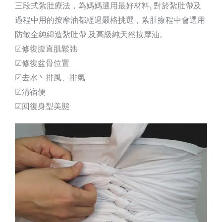
三段式紮肚療法，為媽媽選用最好材料, 對於紮肚帶及
過程中用的按摩油都經過嚴格挑選，紮肚療程中會選用
防敏全純綿造紮肚帶 及高級純天然按摩油。
☑修復腹直肌鬆弛
☑修復盆骨位置
☑去水丶排風、排氣
☑清宿便
☑回復身型美態