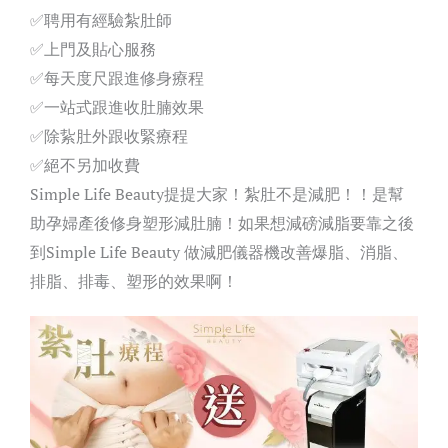
✅聘用有經驗紮肚師
✅上門及貼心服務
✅每天度尺跟進修身療程
✅一站式跟進收肚腩效果
✅除紥肚外跟收緊療程
✅絕不另加收費
Simple Life Beauty提提大家！紮肚不是減肥！！是幫
助孕婦產後修身塑形減肚腩！如果想減磅減脂要靠之後
到Simple Life Beauty 做減肥儀器機改善爆脂、消脂、
排脂、排毒、塑形的效果啊！